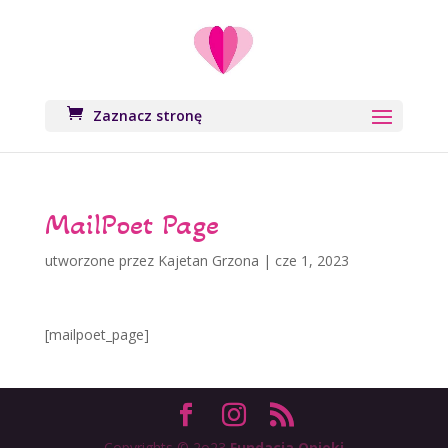
Zaznacz stronę
MailPoet Page
utworzone przez
Kajetan Grzona
|
cze 1, 2023
[mailpoet_page]
Copyrights © 2o23
Fundacja Opieki